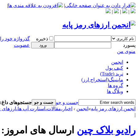
|
|
|
|
|
ذخیره
گذرواژه خود را
پسورد
عضویت
ورود
منوی من
انجمن
کیف پول
ترید (Trade)
ماینینگ(استخراج ارز)
گروه ها
وبلاگ ها
جست و جو
جستجوهای داغ:
جست و جو
انجمن ارزهای رمز پایه
»
انجمن
›
اخبار،مقالات،استارت آپ ها،ارزهای جدید،ICO
|
رادیو بلاک چین
ارسال های امروز: