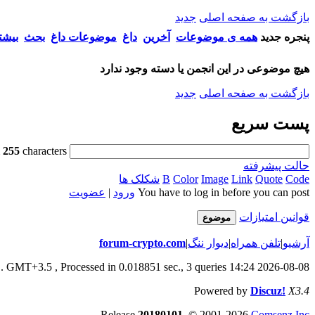
بازگشت به صفحه اصلی
جدید
پنجره جدید
همه ی موضوعات
آخرین
داغ
موضوعات داغ
بحث
بیشت
هیچ موضوعی در این انجمن یا دسته وجود ندارد
بازگشت به صفحه اصلی
جدید
پست سریع
m
255
characters
حالت پیشرفته
Code
Quote
Link
Image
Color
B
شکلک ها
You have to log in before you can post
ورود
|
عضویت
قوانین امتیازات
موضوع
آرشیو
|
تلفن همراه
|
دیوار ننگ
|
forum-crypto.com
, Processed in 0.018851 sec., 3 queries .
2026-08-08 14:24 GMT+3.5
Powered by
Discuz!
X3.4
Release
20180101
, © 2001-2026
Comsenz Inc.